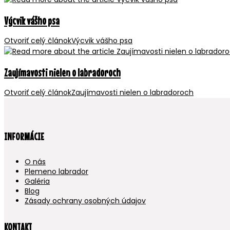
Výcvik vášho psa
Otvoriť celý článok
Výcvik vášho psa
Zaujímavosti nielen o labradoroch
Otvoriť celý článok
Zaujímavosti nielen o labradoroch
INFORMÁCIE
O nás
Plemeno labrador
Galéria
Blog
Zásady ochrany osobných údajov
KONTAKT