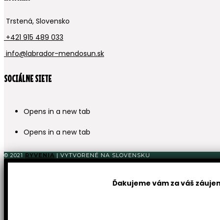
Trstená, Slovensko
+421 915 489 033
info@labrador-mendosun.sk
SOCIÁLNE SIETE
Opens in a new tab
Opens in a new tab
© 2021
RYVENIA
| VYTVORENÉ NA SLOVENSKU
Ďakujeme vám za váš záujem