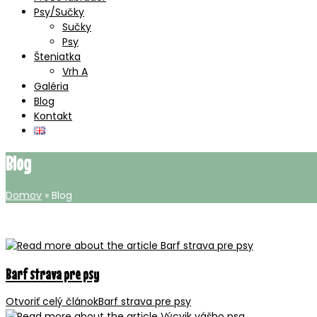
Psy/Sučky
Sučky
Psy
Šteniatka
Vrh A
Galéria
Blog
Kontakt
Blog
Domov
»
Blog
Barf strava pre psy
Otvoriť celý článok
Barf strava pre psy