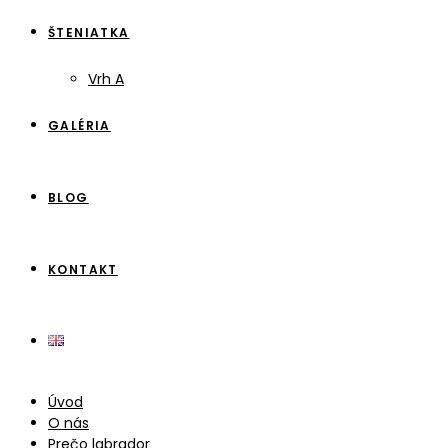
ŠTENIATKA
Vrh A
GALÉRIA
BLOG
KONTAKT
Úvod
O nás
Prečo labrador